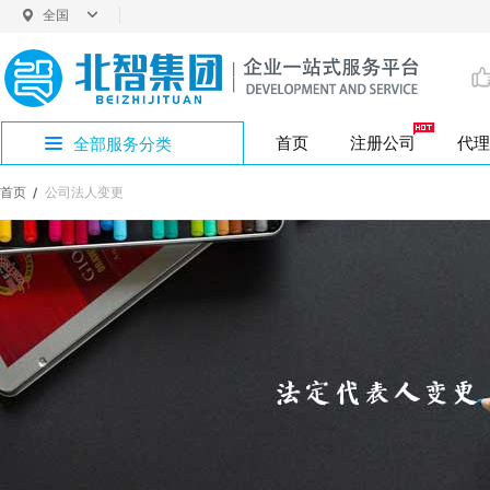
全国
首页
注册公司
代理
全部服务分类
首页
公司法人变更
员工持股平台注
普通商标注册
注册公司专区
公司注册
工商变更
税务代办
商标注册
外资公司注册
注册资本变更
小规模
一般纳
工商变更
代理记账
版权专利
工商服务专区
公司股权变更
公司注册地址
注册地址
财务税务专区
资质许可
知识产权专区
税务筹划专区